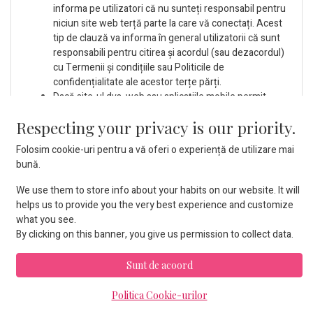
informa pe utilizatori că nu sunteți responsabil pentru
niciun site web terță parte la care vă conectați. Acest
tip de clauză va informa în general utilizatorii că sunt
responsabili pentru citirea și acordul (sau dezacordul)
cu Termenii și condițiile sau Politicile de
confidențialitate ale acestor terțe părți.
Dacă site-ul dvs. web sau aplicațiile mobile permit
utilizatorilor să creeze conținut și să facă public acest
Respecting your privacy is our priority.
conținut pentru alți utilizatori, o secțiune de
Conținut
va informa utilizatorii că dețin drepturile asupra
Folosim cookie-uri pentru a vă oferi o experiență de utilizare mai
conținutului pe care l-au creat.
bună.
Clauza “Content” menționează de obicei că utilizatorii
trebuie să vă ofere (site-ului sau dezvoltatorului de
We use them to store info about your habits on our website. It will
aplicații mobile) o licență, astfel încât să puteți partaja
helps us to provide you the very best experience and customize
acest conținut pe site-ul dvs. / aplicația mobilă și să îl
what you see.
faceți disponibil pentru alți utilizatori.
By clicking on this banner, you give us permission to collect data.
Deoarece conținutul creat de utilizatori este public
pentru alți utilizatori, o clauză de notificare DMCA (sau
Sunt de acoord
o încălcare a drepturilor de autor) este utilă pentru a
informa utilizatorii și autorii drepturilor de autor că, în
Politica Cookie-urilor
cazul în care se constată că orice conținut este o