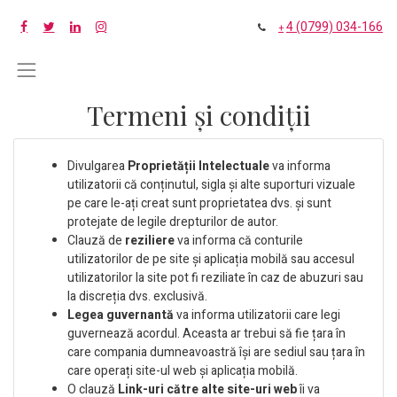
4 (0799) 034-166
+
Termeni și condiții
Divulgarea
Proprietății Intelectuale
va informa
utilizatorii că conținutul, sigla și alte suporturi vizuale
pe care le-ați creat sunt proprietatea dvs. și sunt
protejate de legile drepturilor de autor.
Clauză de
reziliere
va informa că conturile
utilizatorilor de pe site și aplicația mobilă sau accesul
utilizatorilor la site pot fi reziliate în caz de abuzuri sau
la discreția dvs. exclusivă.
Legea guvernantă
va informa utilizatorii care legi
guvernează acordul. Aceasta ar trebui să fie țara în
care compania dumneavoastră își are sediul sau țara în
care operați site-ul web și aplicația mobilă.
O clauză
Link-uri către alte site-uri web
îi va